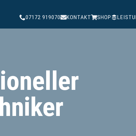
07172 919070
KONTAKT
SHOP
LEIST
ioneller
hniker