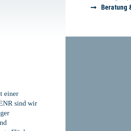
Beratung 
t einer
 ENR sind wir
iger
und