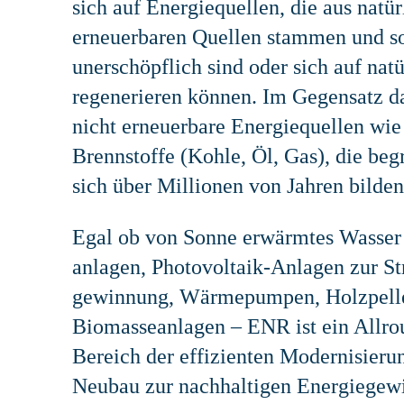
sich auf Energiequellen, die aus natü
erneuerbaren Quellen stammen und s
unerschöpflich sind oder sich auf nat
regenerieren können. Im Gegensatz d
nicht erneuerbare Energiequellen wie 
Brennstoffe (Kohle, Öl, Gas), die beg
sich über Millionen von Jahren bilden
Egal ob von Sonne erwärmtes Wasser 
anlagen, Photo­vol­taik­-Anlagen zur S
gewinnung, Wärme­pumpen, Holzpelle
Biomasse­anlagen – ENR ist ein Allr
Bereich der effizienten Modernisieru
Neubau zur nachhaltigen Energie­­gew