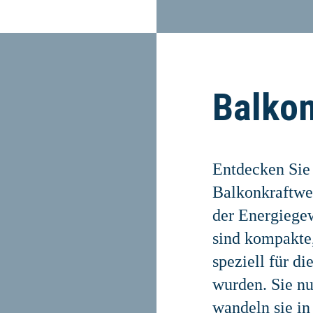
Balkon
Entdecken Sie
Balkonkraftwer
der Energiege
sind kompakte,
speziell für d
wurden. Sie nu
wandeln sie in