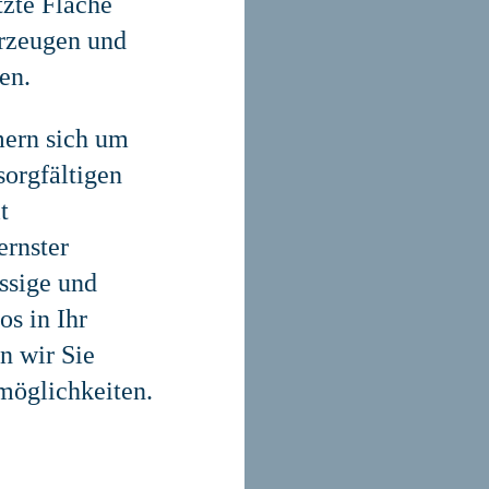
zte Fläche
erzeugen und
en.
mern sich um
sorgfältigen
t
rnster
ssige und
os in Ihr
n wir Sie
möglichkeiten.