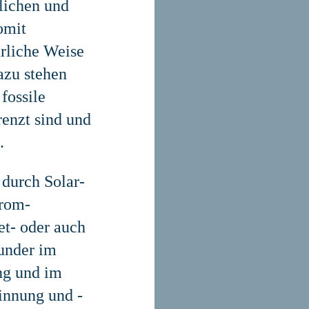
rlichen und
omit
ürliche Weise
azu stehen
fossile
renzt sind und
.
durch Solar­
trom­
t- oder auch
ounder im
ng und im
innung und -