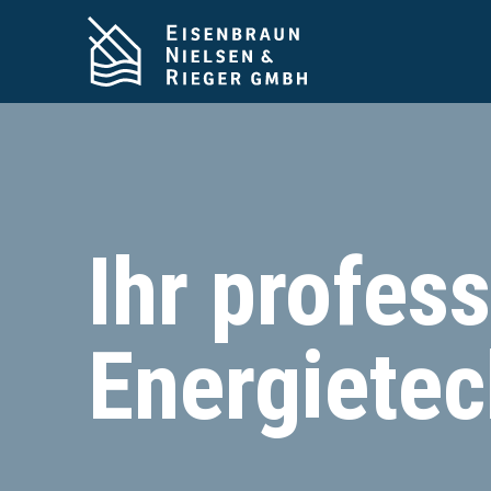
Ihr profess
Energietec